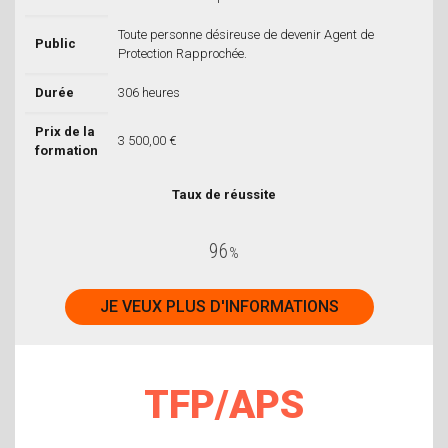
Toute personne désireuse de devenir Agent de
Public
Protection Rapprochée.
Durée
306 heures
Prix de la
3 500,00 €
formation
Taux de réussite
96
%
JE VEUX PLUS D'INFORMATIONS
TFP/APS