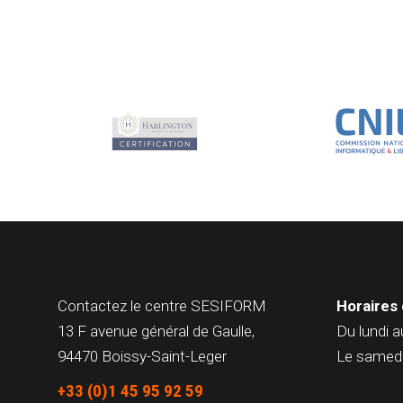
Contactez le centre
SESIFORM
Horaires 
13 F avenue général de Gaulle,
Du lundi a
94470 Boissy-Saint-Leger
Le samedi
+33 (0)1 45 95 92 59