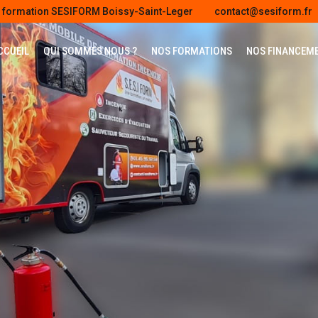
e formation SESIFORM Boissy-Saint-Leger
contact@sesiform.fr
CCUEIL
QUI SOMMES NOUS ?
NOS FORMATIONS
NOS FINANCEM