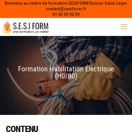
Bienvenu au centre de formation SESIFORM Boissy-Saint-Leger
contact@sesiform.fr
01 45 95 92 59
Formation Habilitation Électrique
(H0/B0)
CONTENU