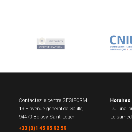
Contactez le centre
SESIFORM
Horaires 
13 F avenue général de Gaulle,
Du lundi a
94470 Boissy-Saint-Leger
Le samedi
+33 (0)1 45 95 92 59