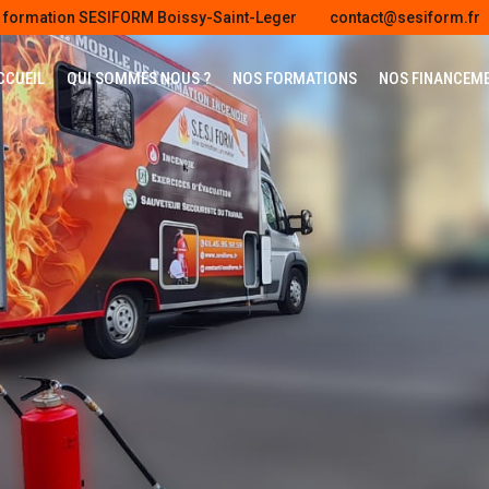
e formation SESIFORM Boissy-Saint-Leger
contact@sesiform.fr
CCUEIL
QUI SOMMES NOUS ?
NOS FORMATIONS
NOS FINANCEM