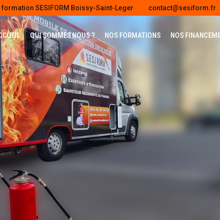
e formation SESIFORM Boissy-Saint-Leger
contact@sesiform.fr
CCUEIL
QUI SOMMES NOUS ?
NOS FORMATIONS
NOS FINANCEM