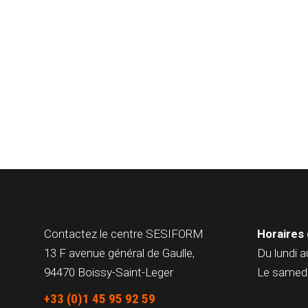
Contactez le centre
SESIFORM
Horaires 
13 F avenue général de Gaulle,
Du lundi a
94470 Boissy-Saint-Leger
Le samedi
+33 (0)1 45 95 92 59