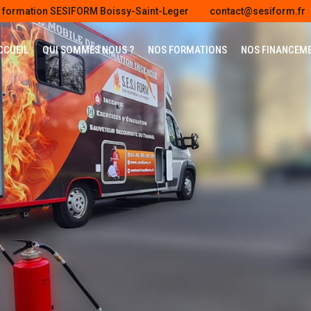
e formation SESIFORM Boissy-Saint-Leger
contact@sesiform.fr
CCUEIL
QUI SOMMES NOUS ?
NOS FORMATIONS
NOS FINANCEM