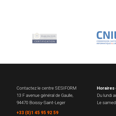
Contactez le centre
SESIFORM
Horaires 
13 F avenue général de Gaulle,
Du lundi a
94470 Boissy-Saint-Leger
Le samedi
+33 (0)1 45 95 92 59