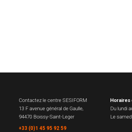
Contactez le centre
SESIFORM
Horaires 
13 F avenue général de Gaulle,
Du lundi a
94470 Boissy-Saint-Leger
Le samedi
+33 (0)1 45 95 92 59