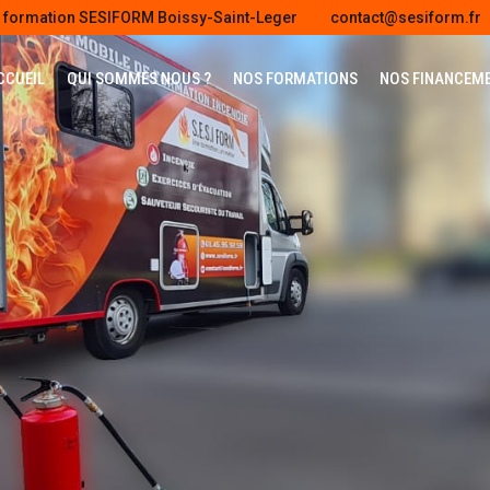
e formation SESIFORM Boissy-Saint-Leger
contact@sesiform.fr
CCUEIL
QUI SOMMES NOUS ?
NOS FORMATIONS
NOS FINANCEM