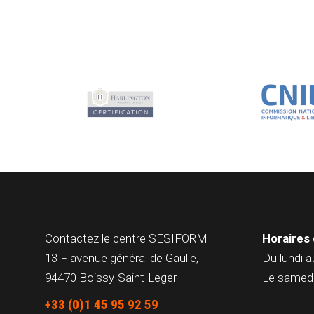
Contactez le centre
SESIFORM
Horaires 
13 F avenue général de Gaulle,
Du lundi a
94470 Boissy-Saint-Leger
Le samedi
+33 (0)1 45 95 92 59