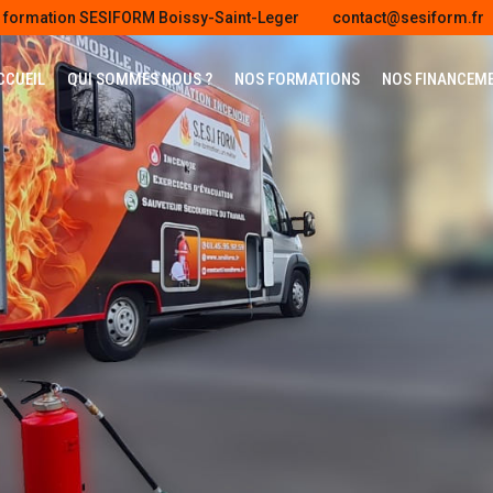
e formation SESIFORM Boissy-Saint-Leger
contact@sesiform.fr
CCUEIL
QUI SOMMES NOUS ?
NOS FORMATIONS
NOS FINANCEM